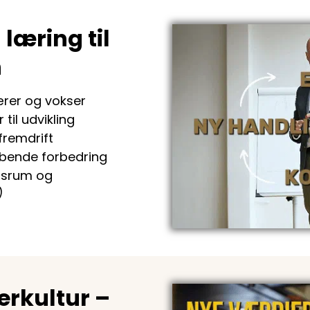
læring til
n
ærer og vokser
til udvikling
fremdrift
øbende forbedring
gsrum og
)
erkultur –