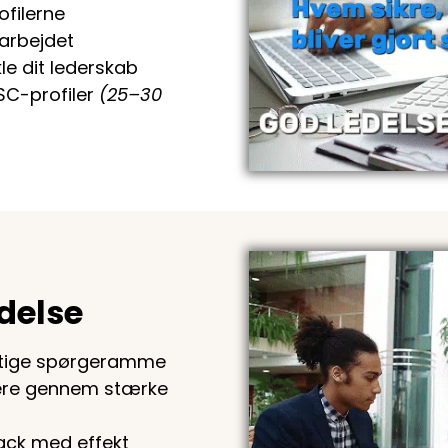
ofilerne
arbejdet
le dit lederskab
C-profiler
(25–30
delse
igtige spørgeramme
ere gennem stærke
ack med effekt