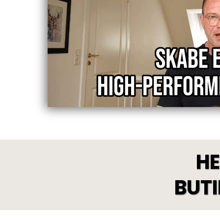
HE
BUT