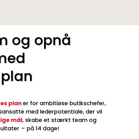
uli 2026
 og opnå
med
 plan
ges plan
er for ambitiøse butikschefer,
sansatte med lederpotentiale,
der vil
lige mål
, skabe et stærkt team og
ultater – på 14 dage!