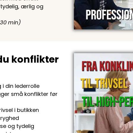
tydelig, ærlig og
30 min)
du konflikter
i din lederrolle
er små konflikter før
vsel i butikken
tryghed
se og tydelig