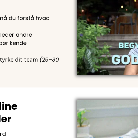
 må du forstå hvad
 leder andre
u bør kende
styrke dit team
(25–30
dine
ler
rd