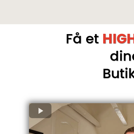
RE-
Få et
HIG
di
Buti