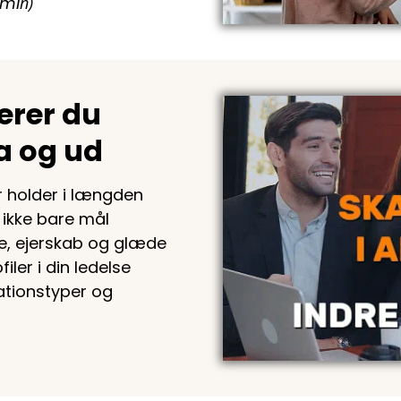
 mi
n)
erer du
a og ud
r holder i længden
ikke bare mål
je, ejerskab og glæde
ler i din ledelse
tionstyper og