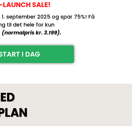
-LAUNCH SALE!
n 1. september 2025 og spar 75%! Få
 til det hele for kun
-
(normalpris kr. 3.199).
START I DAG
MED
PLAN