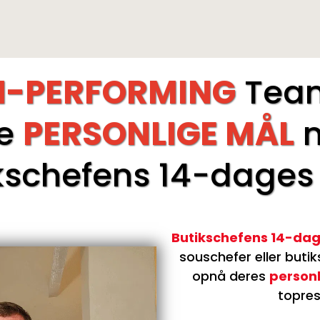
LAUNCH SALE slutter den
1. j
H-PERFORMING
Team
ne
PERSONLIGE MÅL
kschefens 14-dages
Butikschefens 14-da
souschefer
eller
butik
opnå deres
person
topres